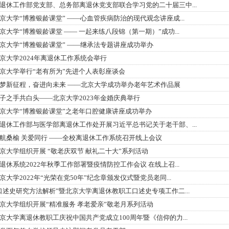
退休工作部党支部、总务部离退休党支部联合学习党的二十届三中...
京大学“博雅银龄课堂” ——心血管疾病防治的现代观念讲座成...
京大学“博雅银龄课堂 —— 一起来练八段锦（第一期）”成功...
京大学“博雅银龄课堂” ——继承法专题讲座成功举办
京大学2024年离退休工作系统会举行
京大学举行“老有所为”先进个人表彰座谈会
梦新征程，奋进向未来 ——北京大学成功举办老年艺术作品展
子之手共白头——北京大学2023年金婚庆典举行
京大学“博雅银龄课堂”之老年口腔健康讲座成功举办
退休工作部与医学部离退休工作处开展习近平总书记关于老干部、...
航桑榆 关爱同行 ——全校离退休工作系统召开线上会议
京大学组织开展 “敬老庆双节 献礼二十大”系列活动
退休系统2022年秋季工作部署暨疫情防控工作会议 在线上召...
京大学2022年“光荣在党50年”纪念章颁发仪式暨党员老同...
口述史研究方法解析”暨北京大学离退休教职工口述史专项工作二...
京大学组织开展“精准服务 孝老爱亲”敬老月系列活动
京大学离退休教职工庆祝中国共产党成立100周年暨《信仰的力...