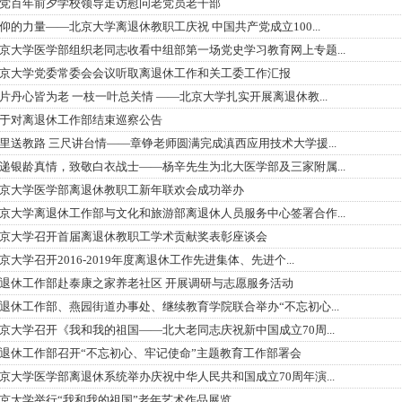
党百年前夕学校领导走访慰问老党员老干部
仰的力量——北京大学离退休教职工庆祝 中国共产党成立100...
京大学医学部组织老同志收看中组部第一场党史学习教育网上专题...
京大学党委常委会会议听取离退休工作和关工委工作汇报
片丹心皆为老 一枝一叶总关情 ——北京大学扎实开展离退休教...
于对离退休工作部结束巡察公告
里送教路 三尺讲台情——章铮老师圆满完成滇西应用技术大学援...
递银龄真情，致敬白衣战士——杨辛先生为北大医学部及三家附属...
京大学医学部离退休教职工新年联欢会成功举办
京大学离退休工作部与文化和旅游部离退休人员服务中心签署合作...
京大学召开首届离退休教职工学术贡献奖表彰座谈会
京大学召开2016-2019年度离退休工作先进集体、先进个...
退休工作部赴泰康之家养老社区 开展调研与志愿服务活动
退休工作部、燕园街道办事处、继续教育学院联合举办“不忘初心...
京大学召开《我和我的祖国——北大老同志庆祝新中国成立70周...
退休工作部召开“不忘初心、牢记使命”主题教育工作部署会
京大学医学部离退休系统举办庆祝中华人民共和国成立70周年演...
京大学举行“我和我的祖国”老年艺术作品展览