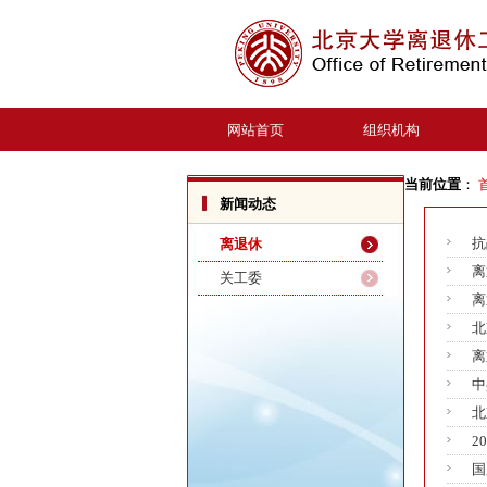
网站首页
组织机构
当前位置
：
新闻动态
抗
离退休
离
关工委
离
北
离
中
北
2
国