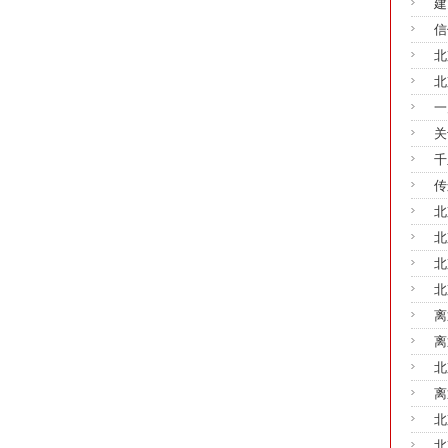
建
信
北
北
一
关
千
传
北
北
北
北
离
离
北
离
北
北